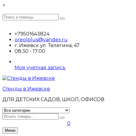
Перейти
×
к
содержимому
Поиск
Поиск
:
+79501643824
oreolplus@yandex.ru
г. Ижевск ул. Телегина, 47
08:30 - 17:00
Моя учётная запись
Стенды в Ижевске
ДЛЯ ДЕТСКИХ САДОВ, ШКОЛ, ОФИСОВ
Искать
0
Меню