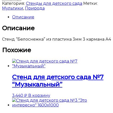
Стенд
Категория:
Стенды для детского сада
Метки:
для
Мультики
,
Природа
детского
сада
Описание
№39
"Белоснежка
Описание
и
7
Стенд “Белоснежка” из пластика 3мм 3 кармана А4
гномов"
Похожие
Стенд для детского сада №7
“Музыкальный”
3,440
₽
В корзину