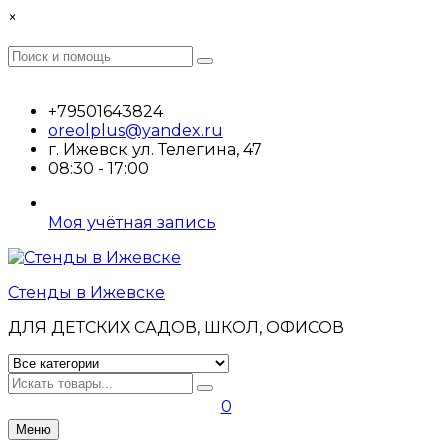
Перейти
×
к
содержимому
Поиск
Поиск
:
+79501643824
oreolplus@yandex.ru
г. Ижевск ул. Телегина, 47
08:30 - 17:00
Моя учётная запись
Стенды в Ижевске
ДЛЯ ДЕТСКИХ САДОВ, ШКОЛ, ОФИСОВ
Искать
0
Меню